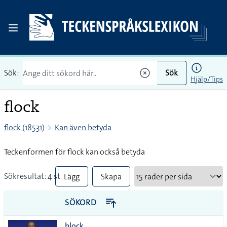
Sök:
Sök
Hjälp/Tips
flock
flock (18531)
Kan även betyda
Teckenformen för flock kan också betyda
Sökresultat: 4 st
Lägg
Skapa
till
PDF
SÖKORD
alla i
block