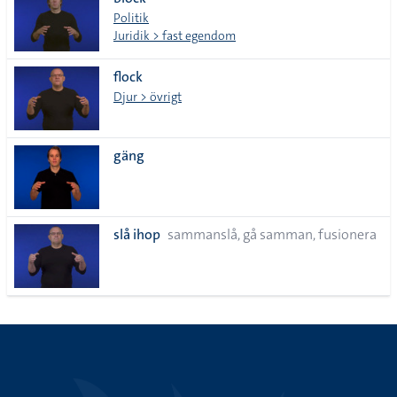
lista
Politik
Juridik > fast egendom
flock
Djur > övrigt
gäng
slå ihop
sammanslå, gå samman, fusionera