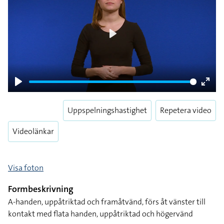
Play
Play
Enter
fulls
Uppspelningshastighet
Repetera video
Videolänkar
Visa foton
Formbeskrivning
A-handen, uppåtriktad och framåtvänd, förs åt vänster till
kontakt med flata handen, uppåtriktad och högervänd