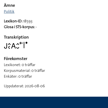
Ämne
Politik
Lexikon-ID:
18593
Glosa i STS-korpus:
-
Transkription
􌤢􌤵􌥗􌤤􌤵􌤷􌥢􌥼􌤟
Förekomster
Lexikonet: 0 träffar
Korpusmaterial: 0 träffar
Enkäter: 0 träffar
Uppdaterat: 2026-08-06