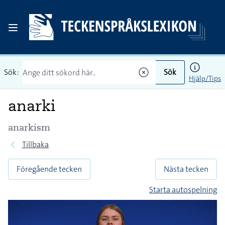
Sök:
Sök
Hjälp/Tips
anarki
anarkism
Tillbaka
Föregående tecken
Nästa tecken
Starta autospelning