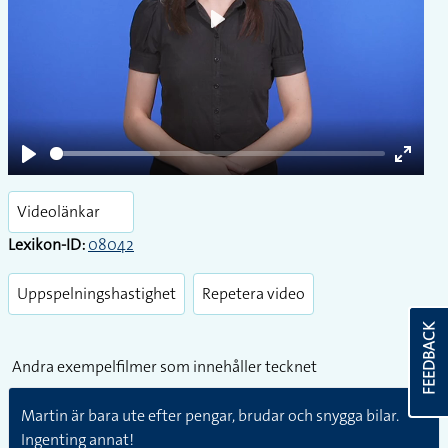
Play
Play
Enter
fullsc
Videolänkar
Lexikon-ID:
08042
Uppspelningshastighet
Repetera video
FEEDBACK
Andra exempelfilmer som innehåller tecknet
Martin är bara ute efter pengar, brudar och snygga bilar.
Ingenting annat!