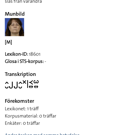
slås från varandra
Munbild
[M]
Lexikon-ID:
18601
Glosa i STS-korpus:
-
Transkription
􌤵􌤷􌤢􌤢􌤵􌤷􌦎􌥼􌥹􌦉􌥱􌦉
Förekomster
Lexikonet: 1 träff
Korpusmaterial: 0 träffar
Enkäter: 0 träffar