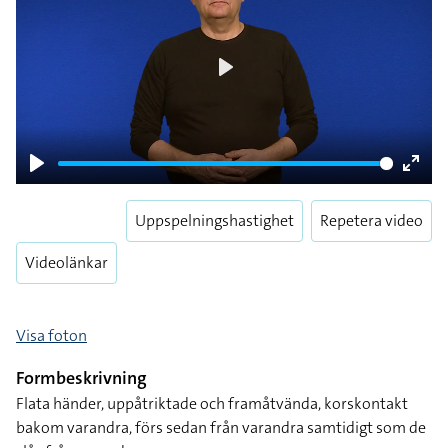
Play
Play
Enter
fulls
Uppspelningshastighet
Repetera video
Videolänkar
Visa foton
Formbeskrivning
Flata händer, uppåtriktade och framåtvända, korskontakt
bakom varandra, förs sedan från varandra samtidigt som de