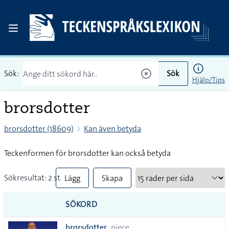
Sök:
Sök
Hjälp/Tips
brorsdotter
brorsdotter (18609)
Kan även betyda
Teckenformen för brorsdotter kan också betyda
Sökresultat: 2 st
Lägg
Skapa
till
PDF
SÖKORD
alla i
brorsdotter
niece