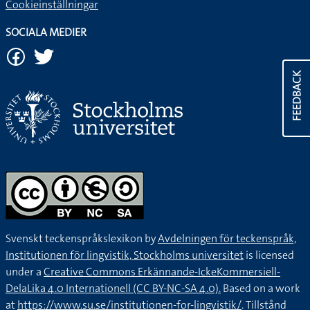
Cookieinställningar
SOCIALA MEDIER
FEEDBACK
Svenskt teckenspråkslexikon by
Avdelningen för teckenspråk,
Institutionen för lingvistik, Stockholms universitet
is licensed
under a
Creative Commons Erkännande-IckeKommersiell-
DelaLika 4.0 Internationell (CC BY-NC-SA 4.0).
Based on a work
at
https://www.su.se/institutionen-for-lingvistik/
. Tillstånd