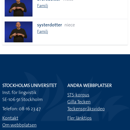
lista
Familj
systerdotter
niece
Familj
STOCKHOLMS UNIVERSITET
ANDRA WEBBPLATSER
Inst. för lingvistik
STS-korpus
SE-106 91 Stockholm
Gilla Tecken
Telefon: 08-16 23 47
Teckenspråksvideo
Kontakt
Fler länktips
Om webbplatsen