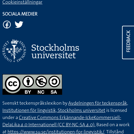
Cookieinställningar
SOCIALA MEDIER
FEEDBACK
Svenskt teckenspråkslexikon by
Avdelningen för teckenspråk,
Institutionen för lingvistik, Stockholms universitet
is licensed
under a
Creative Commons Erkännande-IckeKommersiell-
DelaLika 4.0 Internationell (CC BY-NC-SA 4.0).
Based on a work
at
https://www.su.se/institutionen-for-lingvistik/
. Tillstånd