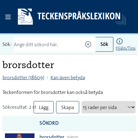
Sök:
Sök
Hjälp/Tips
brorsdotter
brorsdotter (18609)
Kan även betyda
Teckenformen för brorsdotter kan också betyda
Sökresultat: 2 st
Lägg
Skapa
till
PDF
SÖKORD
alla i
brorsdotter
niece