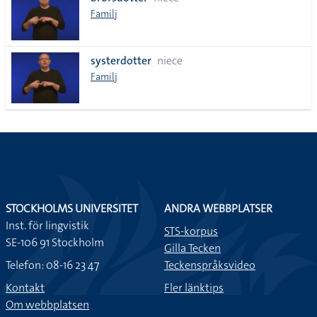
lista
Familj
systerdotter
niece
Familj
STOCKHOLMS UNIVERSITET
ANDRA WEBBPLATSER
Inst. för lingvistik
STS-korpus
SE-106 91 Stockholm
Gilla Tecken
Telefon: 08-16 23 47
Teckenspråksvideo
Kontakt
Fler länktips
Om webbplatsen