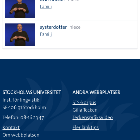
lista
Familj
systerdotter
niece
Familj
STOCKHOLMS UNIVERSITET
ANDRA WEBBPLATSER
Inst. för lingvistik
STS-korpus
SE-106 91 Stockholm
Gilla Tecken
Telefon: 08-16 23 47
Teckenspråksvideo
Kontakt
Fler länktips
Om webbplatsen