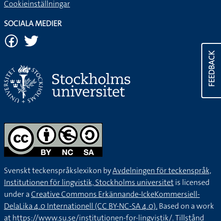
Cookieinställningar
SOCIALA MEDIER
FEEDBACK
Svenskt teckenspråkslexikon by
Avdelningen för teckenspråk,
Institutionen för lingvistik, Stockholms universitet
is licensed
under a
Creative Commons Erkännande-IckeKommersiell-
DelaLika 4.0 Internationell (CC BY-NC-SA 4.0).
Based on a work
at
https://www.su.se/institutionen-for-lingvistik/
. Tillstånd