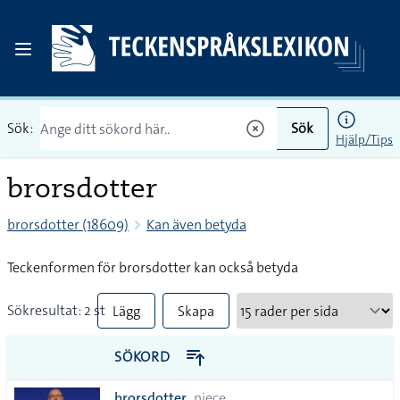
Sök:
Sök
Hjälp/Tips
brorsdotter
brorsdotter (18609)
Kan även betyda
Teckenformen för brorsdotter kan också betyda
Sökresultat: 2 st
Lägg
Skapa
till
PDF
SÖKORD
alla i
brorsdotter
niece