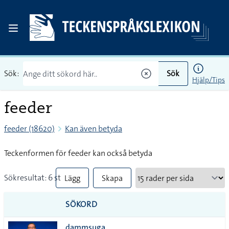
Sök:
Sök
Hjälp/Tips
feeder
feeder (18620)
Kan även betyda
Teckenformen för feeder kan också betyda
Sökresultat: 6 st
Lägg
Skapa
till
PDF
SÖKORD
alla i
dammsuga