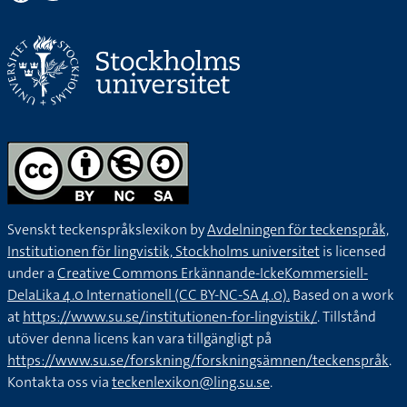
Svenskt teckenspråkslexikon by
Avdelningen för teckenspråk,
Institutionen för lingvistik, Stockholms universitet
is licensed
under a
Creative Commons Erkännande-IckeKommersiell-
DelaLika 4.0 Internationell (CC BY-NC-SA 4.0).
Based on a work
at
https://www.su.se/institutionen-for-lingvistik/
. Tillstånd
utöver denna licens kan vara tillgängligt på
https://www.su.se/forskning/forskningsämnen/teckenspråk
.
Kontakta oss via
teckenlexikon@ling.su.se
.