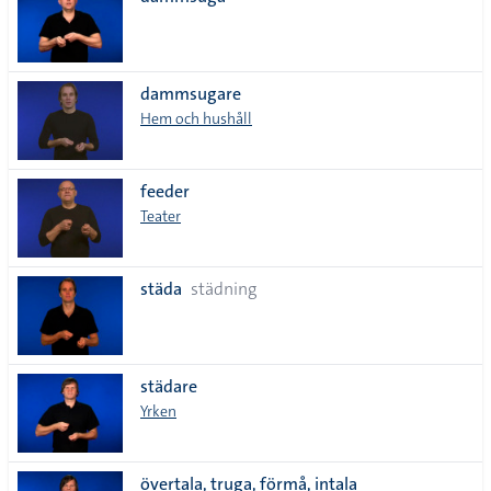
lista
dammsugare
Hem och hushåll
feeder
Teater
städa
städning
städare
Yrken
övertala, truga, förmå, intala