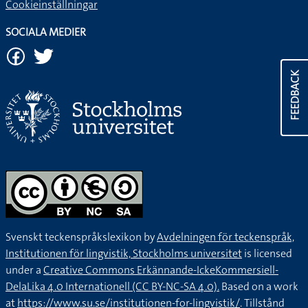
Cookieinställningar
SOCIALA MEDIER
FEEDBACK
Svenskt teckenspråkslexikon by
Avdelningen för teckenspråk,
Institutionen för lingvistik, Stockholms universitet
is licensed
under a
Creative Commons Erkännande-IckeKommersiell-
DelaLika 4.0 Internationell (CC BY-NC-SA 4.0).
Based on a work
at
https://www.su.se/institutionen-for-lingvistik/
. Tillstånd