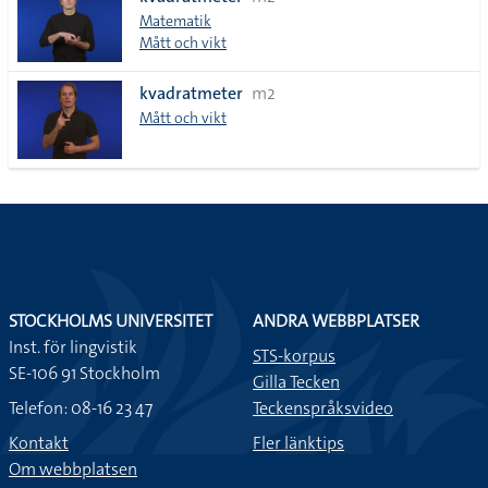
lista
Matematik
Mått och vikt
kvadratmeter
m2
Mått och vikt
STOCKHOLMS UNIVERSITET
ANDRA WEBBPLATSER
Inst. för lingvistik
STS-korpus
SE-106 91 Stockholm
Gilla Tecken
Telefon: 08-16 23 47
Teckenspråksvideo
Kontakt
Fler länktips
Om webbplatsen