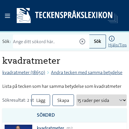
Sök:
Sök
Hjälp/Tips
kvadratmeter
kvadratmeter (18650)
Andra tecken med samma betydelse
Lista på tecken som har samma betydelse som kvadratmeter
Sökresultat: 2 st
Lägg
Skapa
till
PDF
SÖKORD
alla i
kvadratmeter
m2