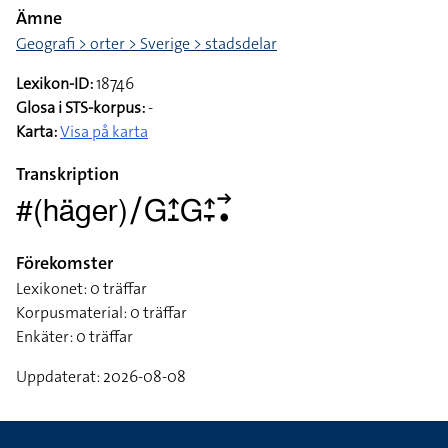
Ämne
Geografi > orter > Sverige > stadsdelar
Lexikon-ID:
18746
Glosa i STS-korpus:
-
Karta:
Visa på karta
Transkription
#(häger)􌥠􌤦􌤴􌤸􌤦􌤴􌥙􌥣􌥡
Förekomster
Lexikonet: 0 träffar
Korpusmaterial: 0 träffar
Enkäter: 0 träffar
Uppdaterat: 2026-08-08