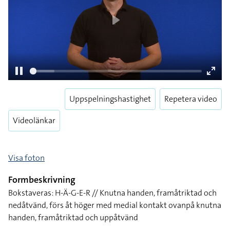
Play
Uppspelningshastighet
Repetera video
Pause
Enter
fulls
Videolänkar
Visa foton
Formbeskrivning
Bokstaveras: H-Ä-G-E-R // Knutna handen, framåtriktad och
nedåtvänd, förs åt höger med medial kontakt ovanpå knutna
handen, framåtriktad och uppåtvänd