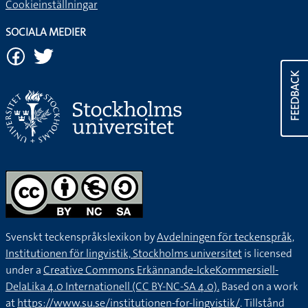
Cookieinställningar
SOCIALA MEDIER
FEEDBACK
Svenskt teckenspråkslexikon by
Avdelningen för teckenspråk,
Institutionen för lingvistik, Stockholms universitet
is licensed
under a
Creative Commons Erkännande-IckeKommersiell-
DelaLika 4.0 Internationell (CC BY-NC-SA 4.0).
Based on a work
at
https://www.su.se/institutionen-for-lingvistik/
. Tillstånd