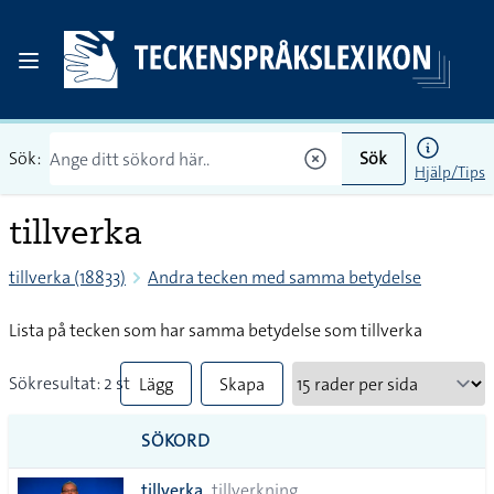
Sök:
Sök
Hjälp/Tips
tillverka
tillverka (18833)
Andra tecken med samma betydelse
Lista på tecken som har samma betydelse som tillverka
Sökresultat: 2 st
Lägg
Skapa
till
PDF
SÖKORD
alla i
tillverka
tillverkning