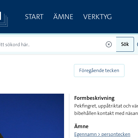
START
ÄMNE
VERKTYG
Sök
Föregående tecken
Formbeskrivning
Pekfingret, uppåtriktat och vä
bibehållen kontakt med näsan
Ämne
Egennamn > persontecken