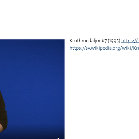
Kruthmedaljör #7 (1995)
https:/
https://sv.wikipedia.org/wiki/K