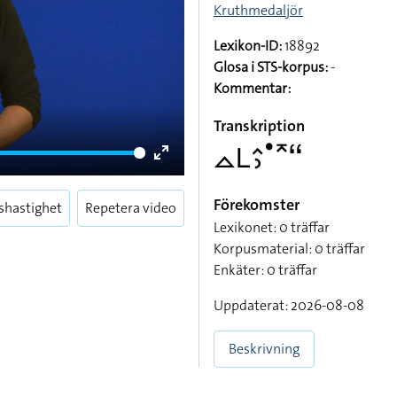
Kruthmedaljör
Lexikon-ID:
18892
Glosa i STS-korpus:
-
Kommentar:
Transkription
􌤼􌥈􌤵􌤶􌤟􌥷􌦨
Enter
fullscreen
Förekomster
shastighet
Repetera video
Lexikonet: 0 träffar
Korpusmaterial: 0 träffar
Enkäter: 0 träffar
Uppdaterat: 2026-08-08
Beskrivning