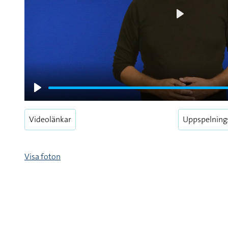
Play
Play
Videolänkar
Uppspelning
Visa foton