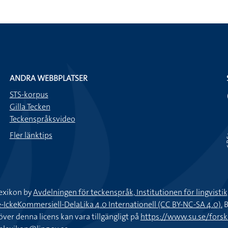
ANDRA WEBBPLATSER
STS-korpus
Gilla Tecken
Teckenspråksvideo
Fler länktips
exikon by
Avdelningen för teckenspråk, Institutionen för lingvisti
keKommersiell-DelaLika 4.0 Internationell (CC BY-NC-SA 4.0).
B
töver denna licens kan vara tillgängligt på
https://www.su.se/fors