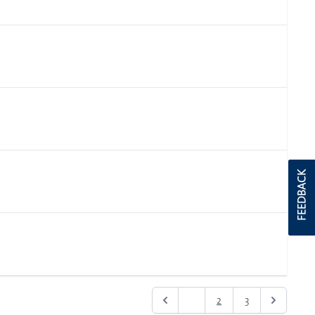
FEEDBACK
1
2
3