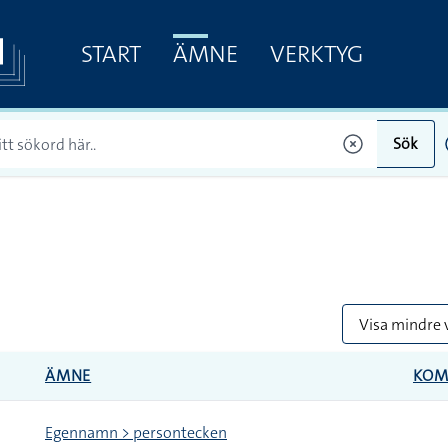
START
ÄMNE
VERKTYG
Sök
Visa mindre 
ÄMNE
KOM
Egennamn > persontecken