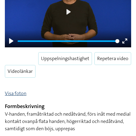
Play
Play
Enter
fulls
Uppspelningshastighet
Repetera video
Videolänkar
Visa foton
Formbeskrivning
V-handen, framåtriktad och nedåtvänd, förs inåt med medial
kontakt ovanpå flata handen, högerriktad och nedåtvänd,
samtidigt som den böjs, upprepas