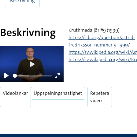
Beskrivning
Beskrivning
Kruthmedaljör #9 (1999)
https://sdr.org/question/astrid-
fredriksson-nummer-9-1999/
https://sv.wikipedia.org/wiki/As
https://sv.wikipedia.org/wiki/K
Play
Play
Enter
fullscreen
Videolänkar
Uppspelningshastighet
Repetera
video