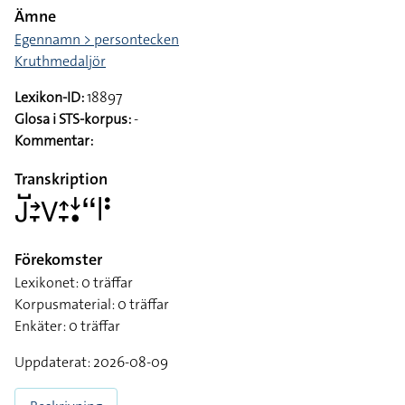
Ämne
Egennamn > persontecken
Kruthmedaljör
Lexikon-ID:
18897
Glosa i STS-korpus:
-
Kommentar:
Transkription
􌤢􌤹􌥔􌥙􌤭􌤴􌥙􌦄􌥡􌦨􌥼􌥻
Förekomster
Lexikonet: 0 träffar
Korpusmaterial: 0 träffar
Enkäter: 0 träffar
Uppdaterat: 2026-08-09