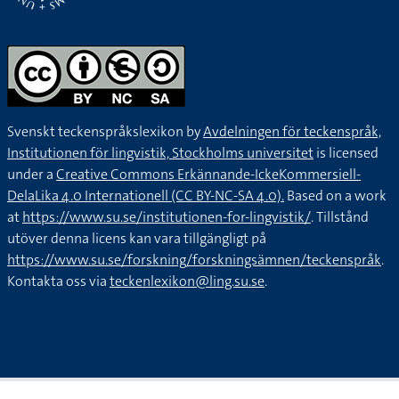
Svenskt teckenspråkslexikon by
Avdelningen för teckenspråk,
Institutionen för lingvistik, Stockholms universitet
is licensed
under a
Creative Commons Erkännande-IckeKommersiell-
DelaLika 4.0 Internationell (CC BY-NC-SA 4.0).
Based on a work
at
https://www.su.se/institutionen-for-lingvistik/
. Tillstånd
utöver denna licens kan vara tillgängligt på
https://www.su.se/forskning/forskningsämnen/teckenspråk
.
Kontakta oss via
teckenlexikon@ling.su.se
.