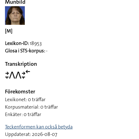
Munbild
[M]
Lexikon-ID:
18953
Glosa i STS-korpus:
-
Transkription
􌥔􌥙􌤣􌤣􌥔􌥙􌥢
Förekomster
Lexikonet: 0 träffar
Korpusmaterial: 0 träffar
Enkäter: 0 träffar
Teckenformen kan också betyda
Uppdaterat: 2026-08-07