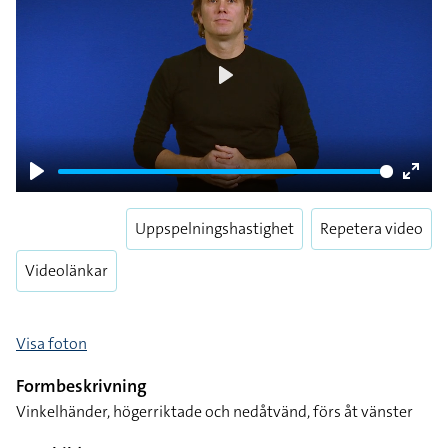
Play
Play
Enter
fulls
Uppspelningshastighet
Repetera video
Videolänkar
Visa foton
Formbeskrivning
Vinkelhänder, högerriktade och nedåtvänd, förs åt vänster