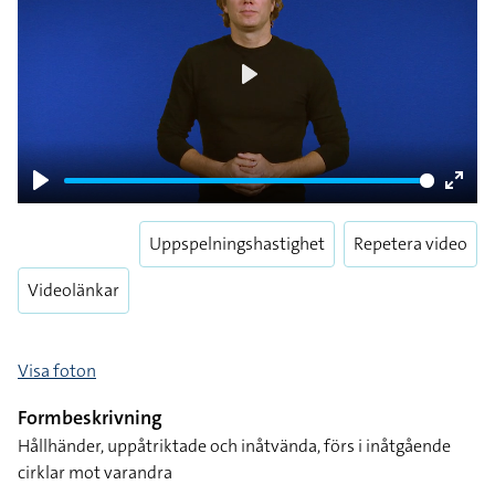
Play
Play
Enter
fulls
Uppspelningshastighet
Repetera video
Videolänkar
Visa foton
Formbeskrivning
Hållhänder, uppåtriktade och inåtvända, förs i inåtgående
cirklar mot varandra