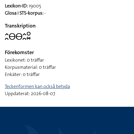
Lexikon-ID:
19005
Glosa i STS-korpus:
-
Transkription
􌤵􌥘􌤫􌤫􌤵􌥘􌥰􌦂
Förekomster
Lexikonet: 0 träffar
Korpusmaterial: 0 träffar
Enkäter: 0 träffar
Teckenformen kan också betyda
Uppdaterat: 2026-08-07