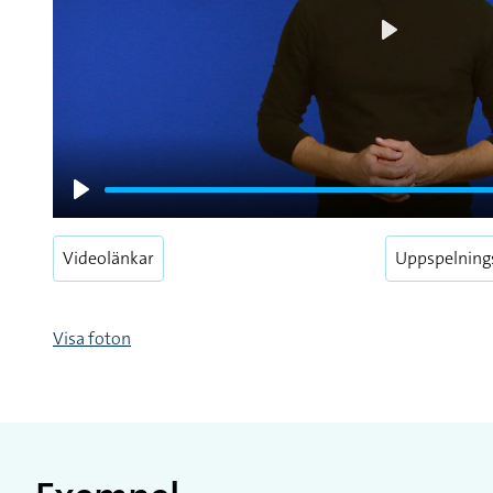
Play
Play
Videolänkar
Uppspelning
Visa foton