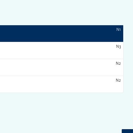
N1
N3
N2
N2