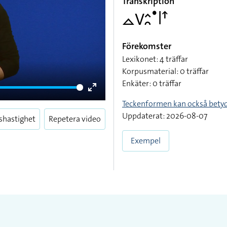
Transkription
􌤼􌤭􌤵􌥘􌤟􌥼􌦃
Förekomster
Lexikonet: 4 träffar
Korpusmaterial: 0 träffar
Enkäter: 0 träffar
Enter
Teckenformen kan också bety
fullscreen
Uppdaterat: 2026-08-07
shastighet
Repetera video
Exempel