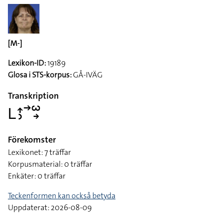
[M-]
Lexikon-ID:
19189
Glosa i STS-korpus:
GÅ-IVÄG
Transkription
􌥈􌤴􌤶􌥣􌥱􌥽
Förekomster
Lexikonet: 7 träffar
Korpusmaterial: 0 träffar
Enkäter: 0 träffar
Teckenformen kan också betyda
Uppdaterat: 2026-08-09