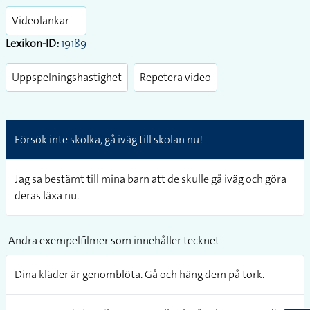
fullsc
Videolänkar
Lexikon-ID:
19189
Uppspelningshastighet
Repetera video
Försök inte skolka, gå iväg till skolan nu!
Jag sa bestämt till mina barn att de skulle gå iväg och göra
deras läxa nu.
Andra exempelfilmer som innehåller tecknet
Dina kläder är genomblöta. Gå och häng dem på tork.