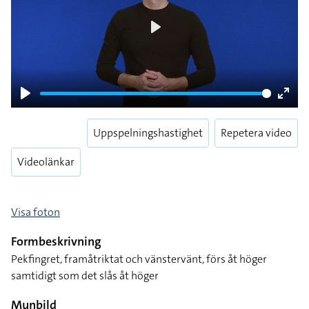
Play
Play
Enter
fulls
Uppspelningshastighet
Repetera video
Videolänkar
Visa foton
Formbeskrivning
Pekfingret, framåtriktat och vänstervänt, förs åt höger
samtidigt som det slås åt höger
Munbild