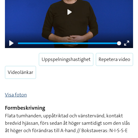
Play
Play
Enter
fulls
Uppspelningshastighet
Repetera video
Videolänkar
Visa foton
Formbeskrivning
Flata tumhanden, uppåtriktad och vänstervänd, kontakt
bredvid hjässan, förs sedan åt höger samtidigt som den slås
åt höger och förändras till A-hand // Bokstaveras: N-I-S-S-E