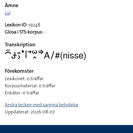
Ämne
Jul
Lexikon-ID:
19248
Glosa i STS-korpus:
-
Transkription
􌤀􌤺􌥂􌤵􌤶􌤟􌥼􌥣􌥱􌥿􌦆􌤤􌥠#(nisse)
Förekomster
Lexikonet: 0 träffar
Korpusmaterial: 0 träffar
Enkäter: 0 träffar
Andra tecken med samma betydelse
Uppdaterat: 2026-08-07