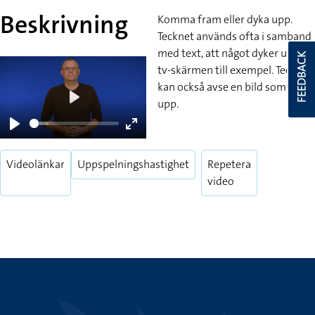
Beskrivning
Komma fram eller dyka upp.
Tecknet används ofta i samband
med text, att något dyker upp på
FEEDBACK
tv-skärmen till exempel. Tecknet
kan också avse en bild som dyker
upp.
Play
Play
Enter
fullscreen
Videolänkar
Uppspelningshastighet
Repetera
video