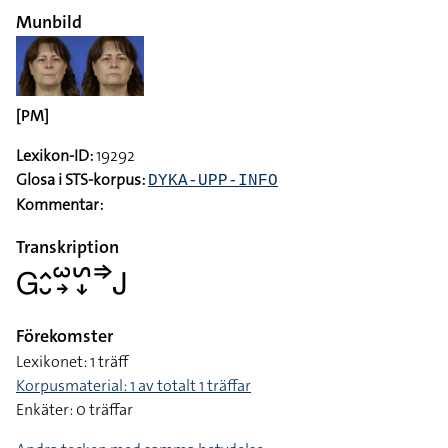
Munbild
[PM]
Lexikon-ID:
19292
Glosa i STS-korpus:
DYKA-UPP-INFO
Kommentar:
Transkription
􌤦􌤵􌤷􌥱􌥽􌥲􌦊􌦆􌤢
Förekomster
Lexikonet: 1 träff
Korpusmaterial: 1 av totalt 1 träffar
Enkäter: 0 träffar