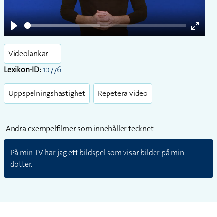
Play
Enter
fullsc
Videolänkar
Lexikon-ID:
10776
Uppspelningshastighet
Repetera video
Andra exempelfilmer som innehåller tecknet
På min TV har jag ett bildspel som visar bilder på min
dotter.