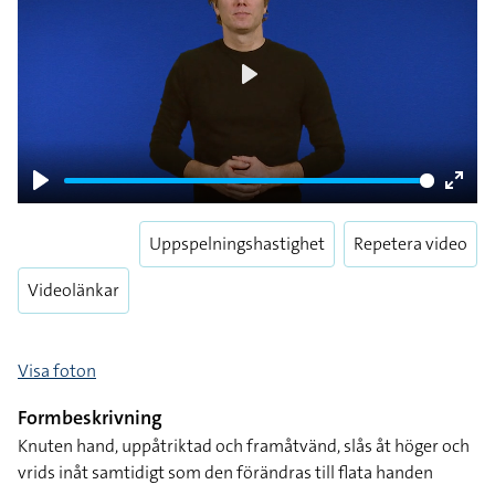
Play
Play
Enter
fulls
Uppspelningshastighet
Repetera video
Videolänkar
Visa foton
Formbeskrivning
Knuten hand, uppåtriktad och framåtvänd, slås åt höger och
vrids inåt samtidigt som den förändras till flata handen