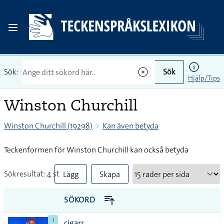
Sök:
Sök
Hjälp/Tips
Winston Churchill
Winston Churchill (19298)
Kan även betyda
Teckenformen för Winston Churchill kan också betyda
Sökresultat: 4 st
Lägg
Skapa
till
PDF
SÖKORD
alla i
1
cigarr