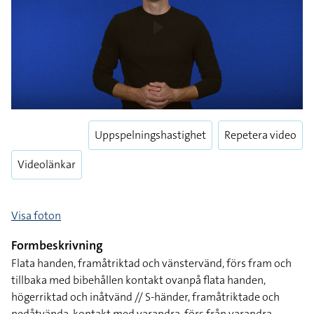
Uppspelningshastighet
Repetera video
Videolänkar
Visa foton
Formbeskrivning
Flata handen, framåtriktad och vänstervänd, förs fram och
tillbaka med bibehållen kontakt ovanpå flata handen,
högerriktad och inåtvänd // S-händer, framåtriktade och
nedåtvända, kontakt med varandra, förs från varandra