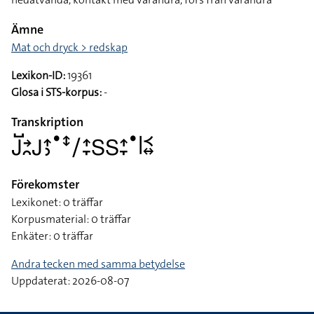
Ämne
Mat och dryck > redskap
Lexikon-ID:
19361
Glosa i STS-korpus:
-
Transkription
􌤢􌤹􌥔􌥘􌤢􌤴􌤶􌤟􌥥􌥠􌤴􌥙􌥅􌥅􌤴􌥙􌤟􌥼􌥹􌦉
Förekomster
Lexikonet: 0 träffar
Korpusmaterial: 0 träffar
Enkäter: 0 träffar
Andra tecken med samma betydelse
Uppdaterat: 2026-08-07