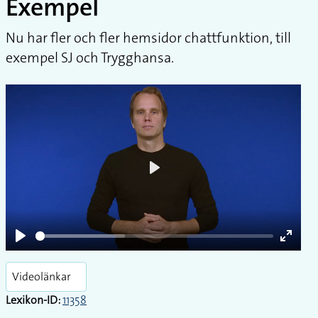
Exempel
Nu har fler och fler hemsidor chattfunktion, till
exempel SJ och Trygghansa.
Play
Play
Enter
fullsc
Videolänkar
Lexikon-ID:
11358