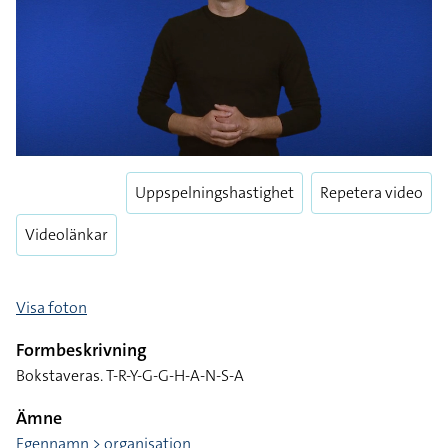
Play
Uppspelningshastighet
Repetera video
Play
Enter
fulls
Videolänkar
Visa foton
Formbeskrivning
Bokstaveras. T-R-Y-G-G-H-A-N-S-A
Ämne
Egennamn > organisation