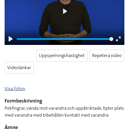
Play
Play
Enter
fulls
Uppspelningshastighet
Repetera video
Videolänkar
Visa foton
Formbeskrivning
Pekfingrar, vända mot varandra och uppåtriktade, byter plats
med varandra med bibehållen kontakt med varandra
Ämne