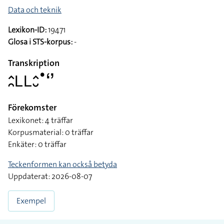
Data och teknik
Lexikon-ID:
19471
Glosa i STS-korpus:
-
Transkription
􌤵􌥘􌥈􌥈􌤵􌤷􌤟􌥬
Förekomster
Lexikonet: 4 träffar
Korpusmaterial: 0 träffar
Enkäter: 0 träffar
Teckenformen kan också betyda
Uppdaterat: 2026-08-07
Exempel