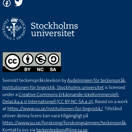
Svenskt teckenspråkslexikon by
Avdelningen för teckenspråk,
Institutionen för lingvistik, Stockholms universitet
is licensed
under a
Creative Commons Erkännande-IckeKommersiell-
DelaLika 4.0 Internationell (CC BY-NC-SA 4.0).
Based on a work
at
https://www.su.se/institutionen-for-lingvistik/
. Tillstånd
utöver denna licens kan vara tillgängligt på
https://www.su.se/forskning/forskningsämnen/teckenspråk
.
Kontakta oss via
teckenlexikon@ling.su.se
.