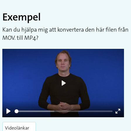
Exempel
Kan du hjälpa mig att konvertera den här filen från
MOV. till MP4?
Play
Play
Enter
fullsc
Videolänkar