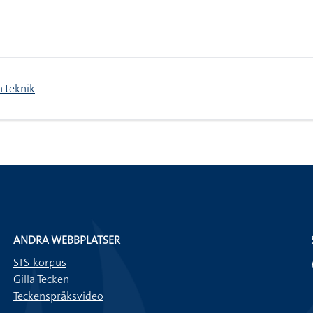
h teknik
ANDRA WEBBPLATSER
STS-korpus
Gilla Tecken
Teckenspråksvideo