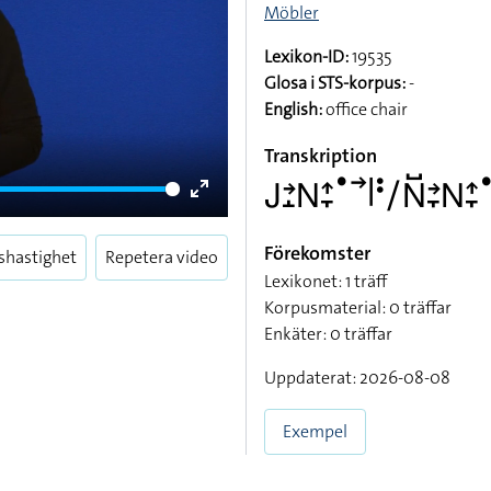
Möbler
Lexikon-ID:
19535
Glosa i STS-korpus:
-
English:
office chair
Transkription
􌤢􌥔􌤸􌥌􌤴􌥙􌤟􌥣􌥼􌥻􌥠􌥌􌤹􌥔􌥙􌥌􌤴􌥙􌤟
Enter
fullscreen
Förekomster
shastighet
Repetera video
Lexikonet: 1 träff
Korpusmaterial: 0 träffar
Enkäter: 0 träffar
Uppdaterat: 2026-08-08
Exempel