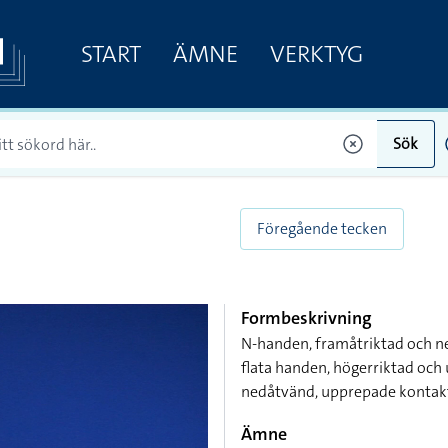
START
ÄMNE
VERKTYG
Sök
Föregående tecken
Formbeskrivning
N-handen, framåtriktad och n
flata handen, högerriktad och
nedåtvänd, upprepade kontak
Ämne