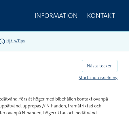
INFORMATION
KONTAKT
Hjälp/Tips
Nästa tecken
Starta autospelning
edåtvänd, förs åt höger med bibehållen kontakt ovanpå
 uppåtvänd, upprepas // N-handen, framåtriktad och
ter ovanpå N-handen, högerriktad och nedåtvänd