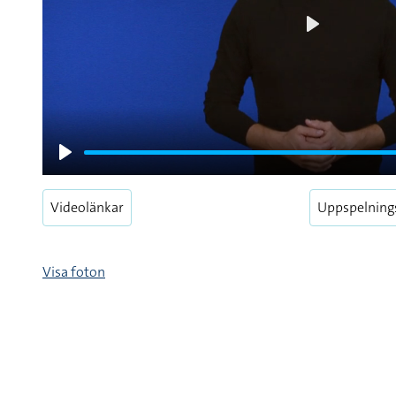
Play
Play
Videolänkar
Uppspelning
Visa foton