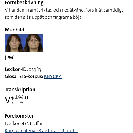
Formbeskrivning
V-handen, framåtriktad och nedåtvänd, förs inåt samtidigt
som den slås uppåt och fingrarna böjs
Munbild
[PM]
Lexikon-ID:
03983
Glosa i STS-korpus:
KNYCKA
Transkription
􌤭􌤴􌥙􌦄􌥱􌥿􌦨
Förekomster
Lexikonet: 3 träffar
Korpusmaterial: 8 av totalt 14 träffar