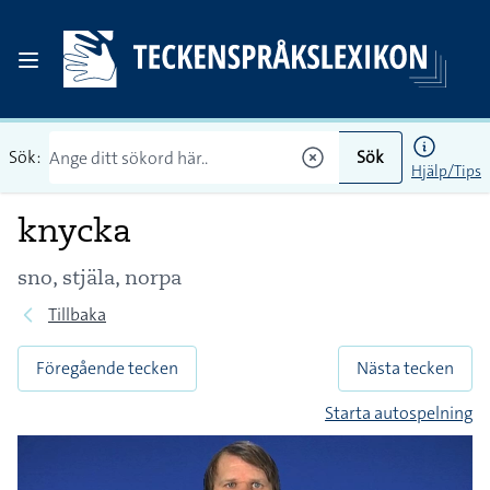
Sök:
Sök
Hjälp/Tips
knycka
sno, stjäla, norpa
Tillbaka
Föregående tecken
Nästa tecken
Starta autospelning