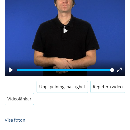
Play
Play
Enter
fulls
Uppspelningshastighet
Repetera video
Videolänkar
Visa foton