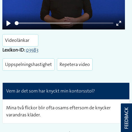
Play
Play
Enter
fullsc
Videolänkar
Lexikon-ID:
03983
Uppspelningshastighet
Repetera video
Vem är det som har knyckt min kontorsstol?
Mina två flickor blir ofta osams eftersom de knycker
FEEDBACK
varandras kläder.