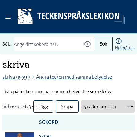
Sök:
Sök
Hjälp/Tips
skriva
skriva (19591)
Andra tecken med samma betydelse
Lista på tecken som har samma betydelse som skriva
Sökresultat: 3 st
Lägg
Skapa
till
PDF
SÖKORD
alla i
skriva