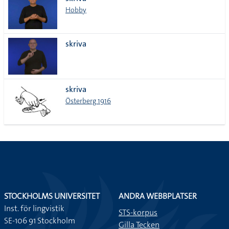
lista
Hobby
skriva
skriva
Österberg 1916
STOCKHOLMS UNIVERSITET
ANDRA WEBBPLATSER
Inst. för lingvistik
STS-korpus
SE-106 91 Stockholm
Gilla Tecken