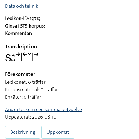
Data och teknik
Lexikon-ID:
19719
Glosa i STS-korpus:
-
Kommentar:
Transkription
􌥅􌤵􌤷􌥣􌥼􌥢􌥧􌥼􌥣
Förekomster
Lexikonet: 0 träffar
Korpusmaterial: 0 träffar
Enkäter: 0 träffar
Andra tecken med samma betydelse
Uppdaterat: 2026-08-10
Beskrivning
Uppkomst