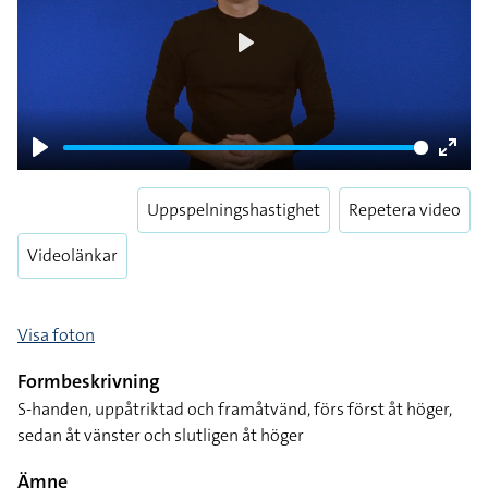
Play
Play
Enter
fulls
Uppspelningshastighet
Repetera video
Videolänkar
Visa foton
Formbeskrivning
S-handen, uppåtriktad och framåtvänd, förs först åt höger,
sedan åt vänster och slutligen åt höger
Ämne