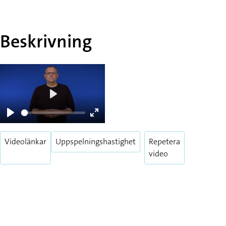
Beskrivning
Play
Play
Enter
fullscreen
Videolänkar
Uppspelningshastighet
Repetera
video