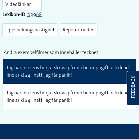
fullsc
Videolänkar
Lexikon-ID:
09968
Uppspelningshastighet
Repetera video
Andra exempelfilmer som innehåller tecknet
Jag har inte ens börjat skriva på min hemuppgift och dead-
line är kl 24 i natt, jag får panik!
FEEDBACK
Jag har inte ens börjat skriva på min hemuppgift och dead-
line är kl 24 i natt, jag får panik!