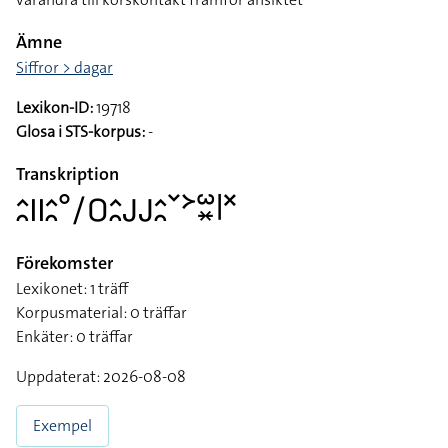
Ämne
Siffror > dagar
Lexikon-ID:
19718
Glosa i STS-korpus:
-
Transkription
􌤵􌥘􌤱􌤱􌤵􌥘􌦑􌥠􌤆􌤵􌥘􌤢􌤢􌤵􌥘􌥧􌦅􌥱􌦂􌥼􌦎
Förekomster
Lexikonet: 1 träff
Korpusmaterial: 0 träffar
Enkäter: 0 träffar
Uppdaterat: 2026-08-08
Exempel