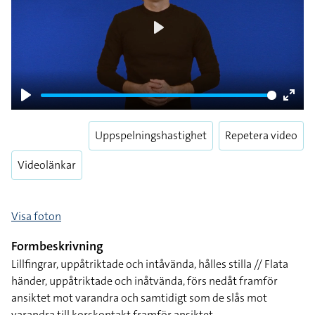
Play
Play
Enter
fulls
Uppspelningshastighet
Repetera video
Videolänkar
Visa foton
Formbeskrivning
Lillfingrar, uppåtriktade och intåvända, hålles stilla // Flata
händer, uppåtriktade och inåtvända, förs nedåt framför
ansiktet mot varandra och samtidigt som de slås mot
varandra till korskontakt framför ansiktet