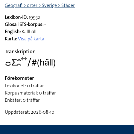
Ämne
Geografi > orter > Sverige > Städer
Lexikon-ID:
19932
Glosa i STS-korpus:
-
English:
Kallhäll
Karta:
Visa på karta
Transkription
􌤌􌤥􌤵􌥘􌥤􌥠#(häll)
Förekomster
Lexikonet: 0 träffar
Korpusmaterial: 0 träffar
Enkäter: 0 träffar
Uppdaterat: 2026-08-10