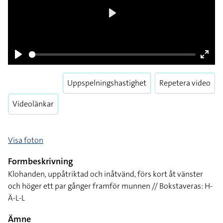
Play
Play
Enter
fulls
Uppspelningshastighet
Repetera video
Videolänkar
Visa foton
Formbeskrivning
Klohanden, uppåtriktad och inåtvänd, förs kort åt vänster
och höger ett par gånger framför munnen // Bokstaveras: H-
Ä-L-L