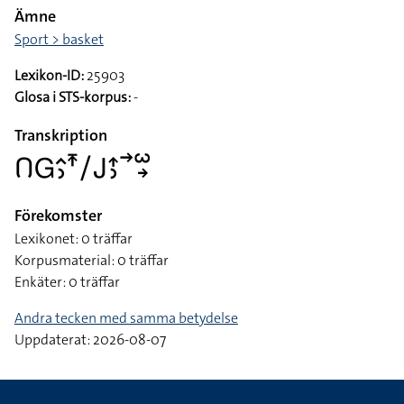
Ämne
Sport > basket
Lexikon-ID:
25903
Glosa i STS-korpus:
-
Transkription
􌤂􌤦􌤵􌤶􌥵􌥠􌤢􌤴􌤶􌥣􌥱􌥽
Förekomster
Lexikonet: 0 träffar
Korpusmaterial: 0 träffar
Enkäter: 0 träffar
Andra tecken med samma betydelse
Uppdaterat: 2026-08-07