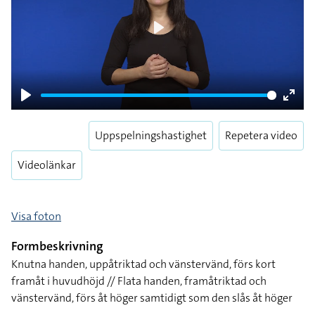
Play
Play
Enter
fulls
Uppspelningshastighet
Repetera video
Videolänkar
Visa foton
Formbeskrivning
Knutna handen, uppåtriktad och vänstervänd, förs kort
framåt i huvudhöjd // Flata handen, framåtriktad och
vänstervänd, förs åt höger samtidigt som den slås åt höger