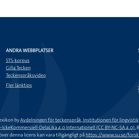
ANDRA WEBBPLATSER
STS-korpus
Gilla Tecken
Teckenspråksvideo
Fler länktips
exikon by
Avdelningen för teckenspråk, Institutionen för lingvisti
keKommersiell-DelaLika 4.0 Internationell (CC BY-NC-SA 4.0).
B
töver denna licens kan vara tillgängligt på
https://www.su.se/fors