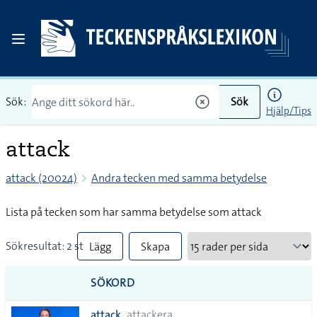
Sök:
Sök
Hjälp/Tips
attack
attack (20024)
Andra tecken med samma betydelse
Lista på tecken som har samma betydelse som attack
Sökresultat: 2 st
Lägg
Skapa
till
PDF
SÖKORD
alla i
attack
attackera