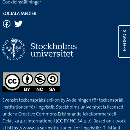
Cookieinställningar
SOCIALA MEDIER
FEEDBACK
Svenskt teckenspråkslexikon by
Avdelningen för teckenspråk,
Institutionen för lingvistik, Stockholms universitet
is licensed
under a
Creative Commons Erkännande-IckeKommersiell-
DelaLika 4.0 Internationell (CC BY-NC-SA 4.0).
Based on a work
at
https://www.su.se/institutionen-for-lingvistik/
. Tillstånd