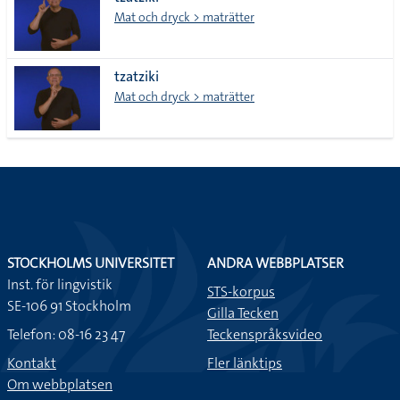
lista
Mat och dryck > maträtter
tzatziki
Mat och dryck > maträtter
STOCKHOLMS UNIVERSITET
ANDRA WEBBPLATSER
Inst. för lingvistik
STS-korpus
SE-106 91 Stockholm
Gilla Tecken
Telefon: 08-16 23 47
Teckenspråksvideo
Kontakt
Fler länktips
Om webbplatsen