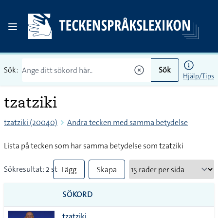
Sök:
Sök
Hjälp/Tips
tzatziki
tzatziki (20040)
Andra tecken med samma betydelse
Lista på tecken som har samma betydelse som tzatziki
Sökresultat: 2 st
Lägg
Skapa
till
PDF
SÖKORD
alla i
tzatziki