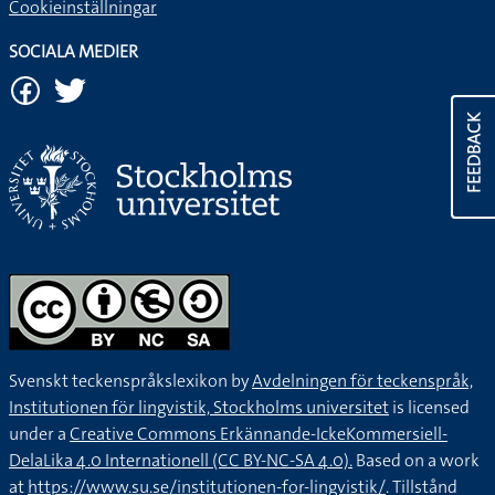
Cookieinställningar
SOCIALA MEDIER
FEEDBACK
Svenskt teckenspråkslexikon by
Avdelningen för teckenspråk,
Institutionen för lingvistik, Stockholms universitet
is licensed
under a
Creative Commons Erkännande-IckeKommersiell-
DelaLika 4.0 Internationell (CC BY-NC-SA 4.0).
Based on a work
at
https://www.su.se/institutionen-for-lingvistik/
. Tillstånd