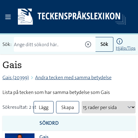
Sök:
Sök
Hjälp/Tips
Gais
Gais (20399)
Andra tecken med samma betydelse
Lista på tecken som har samma betydelse som Gais
Sökresultat: 2 st
Lägg
Skapa
till
PDF
SÖKORD
alla i
Gais