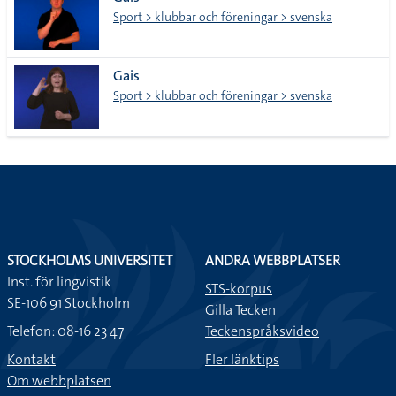
lista
Sport > klubbar och föreningar > svenska
Gais
Sport > klubbar och föreningar > svenska
STOCKHOLMS UNIVERSITET
ANDRA WEBBPLATSER
Inst. för lingvistik
STS-korpus
SE-106 91 Stockholm
Gilla Tecken
Telefon: 08-16 23 47
Teckenspråksvideo
Kontakt
Fler länktips
Om webbplatsen