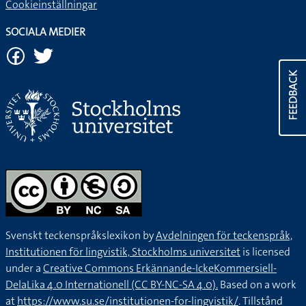
Cookieinställningar
SOCIALA MEDIER
FEEDBACK
Svenskt teckenspråkslexikon by
Avdelningen för teckenspråk,
Institutionen för lingvistik, Stockholms universitet
is licensed
under a
Creative Commons Erkännande-IckeKommersiell-
DelaLika 4.0 Internationell (CC BY-NC-SA 4.0).
Based on a work
at
https://www.su.se/institutionen-for-lingvistik/
. Tillstånd