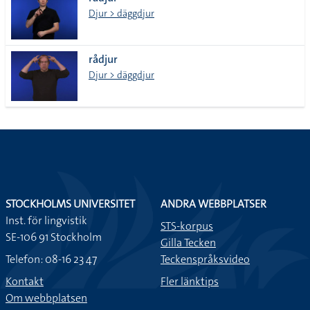
lista
Djur > däggdjur
rådjur
Djur > däggdjur
STOCKHOLMS UNIVERSITET
ANDRA WEBBPLATSER
Inst. för lingvistik
STS-korpus
SE-106 91 Stockholm
Gilla Tecken
Telefon: 08-16 23 47
Teckenspråksvideo
Kontakt
Fler länktips
Om webbplatsen