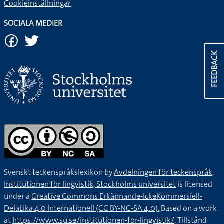
Cookieinställningar
SOCIALA MEDIER
FEEDBACK
Svenskt teckenspråkslexikon by
Avdelningen för teckenspråk,
Institutionen för lingvistik, Stockholms universitet
is licensed
under a
Creative Commons Erkännande-IckeKommersiell-
DelaLika 4.0 Internationell (CC BY-NC-SA 4.0).
Based on a work
at
https://www.su.se/institutionen-for-lingvistik/
. Tillstånd