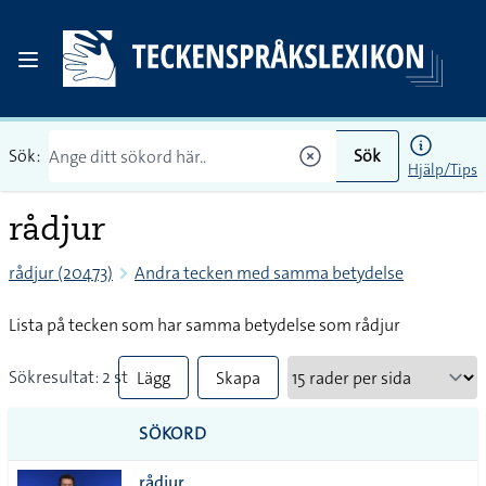
Sök:
Sök
Hjälp/Tips
rådjur
rådjur (20473)
Andra tecken med samma betydelse
Lista på tecken som har samma betydelse som rådjur
Sökresultat: 2 st
Lägg
Skapa
till
PDF
SÖKORD
alla i
rådjur