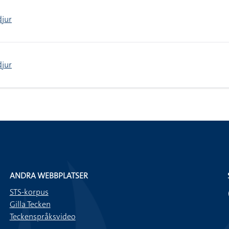
djur
djur
ANDRA WEBBPLATSER
STS-korpus
Gilla Tecken
Teckenspråksvideo