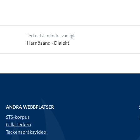
Tecknet är mindre vanligt
Härnösand - Dialekt
ANDRA WEBBPLATSER
STS-korpus
Gilla Tecken
Teckenspråksvideo