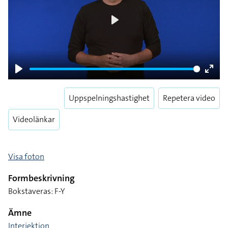
Play
Play
Enter
fulls
Uppspelningshastighet
Repetera video
Videolänkar
Visa foton
Formbeskrivning
Bokstaveras: F-Y
Ämne
Interjektion