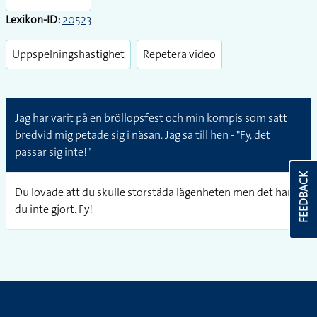
Lexikon-ID:
20523
Uppspelningshastighet
Repetera video
Jag har varit på en bröllopsfest och min kompis som satt
bredvid mig petade sig i näsan. Jag sa till hen - "Fy, det
passar sig inte!"
FEEDBACK
Du lovade att du skulle storstäda lägenheten men det har
du inte gjort. Fy!