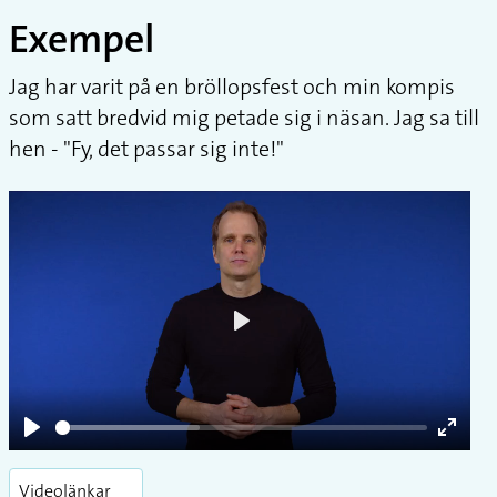
Exempel
Jag har varit på en bröllopsfest och min kompis
som satt bredvid mig petade sig i näsan. Jag sa till
hen - "Fy, det passar sig inte!"
Play
Play
Enter
fullsc
Videolänkar