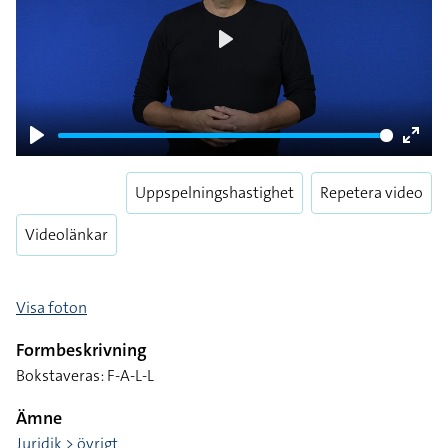
Play
Play
Enter
fulls
Uppspelningshastighet
Repetera video
Videolänkar
Visa foton
Formbeskrivning
Bokstaveras: F-A-L-L
Ämne
Juridik > övrigt