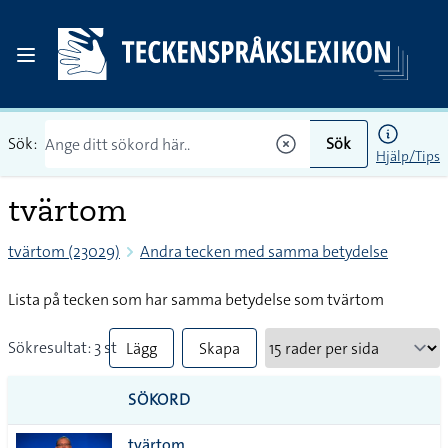
Sök:
Sök
Hjälp/Tips
tvärtom
tvärtom (23029)
Andra tecken med samma betydelse
Lista på tecken som har samma betydelse som tvärtom
Sökresultat: 3 st
Lägg
Skapa
till
PDF
SÖKORD
alla i
tvärtom