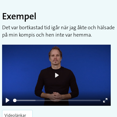
Exempel
Det var bortkastad tid igår när jag åkte och hälsade
på min kompis och hen inte var hemma.
Play
Play
Enter
fullsc
Videolänkar