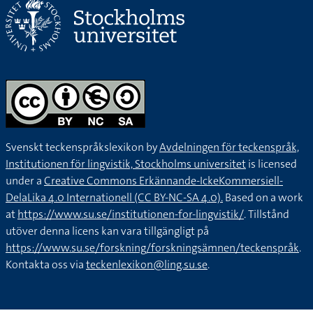
Svenskt teckenspråkslexikon by
Avdelningen för teckenspråk,
Institutionen för lingvistik, Stockholms universitet
is licensed
under a
Creative Commons Erkännande-IckeKommersiell-
DelaLika 4.0 Internationell (CC BY-NC-SA 4.0).
Based on a work
at
https://www.su.se/institutionen-for-lingvistik/
. Tillstånd
utöver denna licens kan vara tillgängligt på
https://www.su.se/forskning/forskningsämnen/teckenspråk
.
Kontakta oss via
teckenlexikon@ling.su.se
.