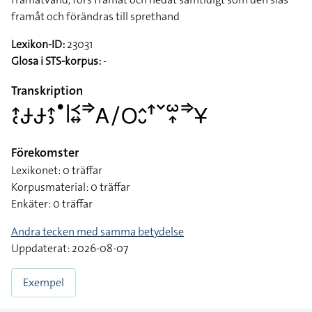
framåt och förändras till sprethand
Lexikon-ID:
23031
Glosa i STS-korpus:
-
Transkription
􌤴􌥗􌥂􌥂􌤴􌤶􌤟􌥼􌥹􌦉􌦆􌤤􌥠􌥆􌤵􌤷􌦃􌥧􌥱􌥾􌦆􌥃
Förekomster
Lexikonet: 0 träffar
Korpusmaterial: 0 träffar
Enkäter: 0 träffar
Andra tecken med samma betydelse
Uppdaterat: 2026-08-07
Exempel