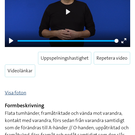
Play
Play
Enter
fulls
Uppspelningshastighet
Repetera video
Videolänkar
Visa foton
Formbeskrivning
Flata tumhänder, framåtriktade och vända mot varandra,
kontakt med varandra, förs sedan från varandra samtidigt
som de förändras till A-händer // O-handen, uppåtriktad och
framåtvänd, förs framåt och nedåt samtidigt som den slås