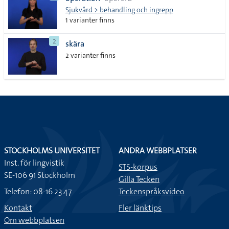
lista
Sjukvård > behandling och ingrepp
1 varianter finns
2
skära
2 varianter finns
STOCKHOLMS UNIVERSITET
ANDRA WEBBPLATSER
Inst. för lingvistik
STS-korpus
SE-106 91 Stockholm
Gilla Tecken
Telefon: 08-16 23 47
Teckenspråksvideo
Kontakt
Fler länktips
Om webbplatsen