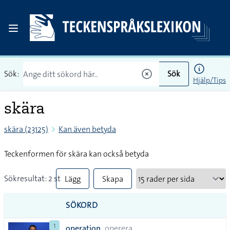
Sök:
Sök
Hjälp/Tips
skära
skära (23125)
Kan även betyda
Teckenformen för skära kan också betyda
Sökresultat: 2 st
Lägg
Skapa
till
PDF
SÖKORD
alla i
1
operation
operera