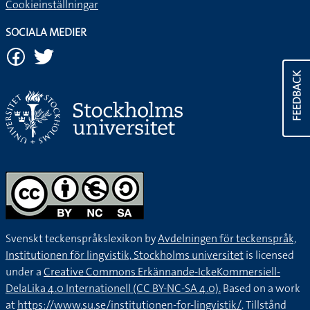
Cookieinställningar
SOCIALA MEDIER
FEEDBACK
Svenskt teckenspråkslexikon by
Avdelningen för teckenspråk,
Institutionen för lingvistik, Stockholms universitet
is licensed
under a
Creative Commons Erkännande-IckeKommersiell-
DelaLika 4.0 Internationell (CC BY-NC-SA 4.0).
Based on a work
at
https://www.su.se/institutionen-for-lingvistik/
. Tillstånd