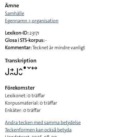
Ämne
Samhälle
Egennamn > organisation
Lexikon-ID:
23171
Glosa i STS-korpus:
-
Kommentar:
Tecknet är mindre vanligt
Transkription
􌤢􌥔􌥘􌤢􌤵􌤷􌤟􌥧􌥤
Förekomster
Lexikonet: 0 träffar
Korpusmaterial: 0 träffar
Enkäter: 0 träffar
Andra tecken med samma betydelse
Teckenformen kan också betyda