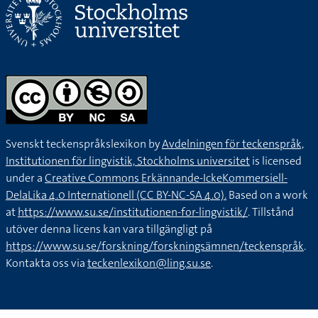
Svenskt teckenspråkslexikon by
Avdelningen för teckenspråk,
Institutionen för lingvistik, Stockholms universitet
is licensed
under a
Creative Commons Erkännande-IckeKommersiell-
DelaLika 4.0 Internationell (CC BY-NC-SA 4.0).
Based on a work
at
https://www.su.se/institutionen-for-lingvistik/
. Tillstånd
utöver denna licens kan vara tillgängligt på
https://www.su.se/forskning/forskningsämnen/teckenspråk
.
Kontakta oss via
teckenlexikon@ling.su.se
.