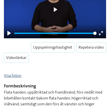
Play
Play
Enter
fulls
Uppspelningshastighet
Repetera video
Videolänkar
Visa foton
Formbeskrivning
Flata handen, uppåtriktad och framåtvänd, förs nedåt med
bibehållen kontakt bakom flata handen, högerriktad och
inåtvänd, samtidigt som den förs åt vänster och höger