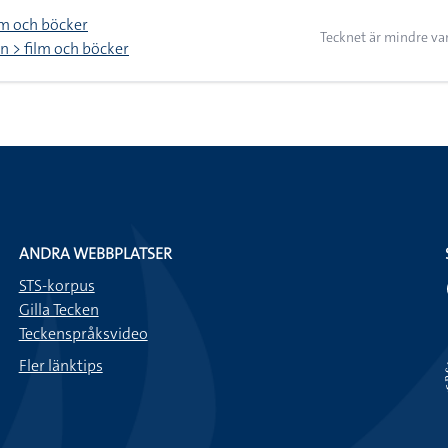
lm och böcker
Tecknet är mindre va
 > film och böcker
ANDRA WEBBPLATSER
STS-korpus
Gilla Tecken
Teckenspråksvideo
Fler länktips