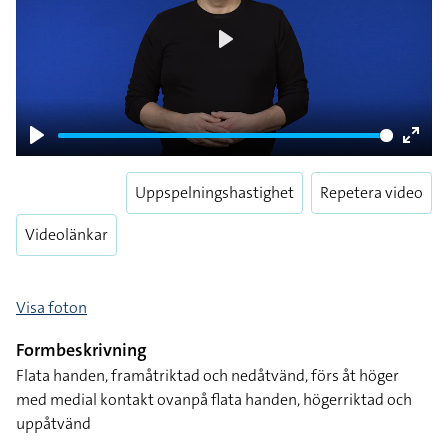
Play
Play
Enter
fulls
Uppspelningshastighet
Repetera video
Videolänkar
Visa foton
Formbeskrivning
Flata handen, framåtriktad och nedåtvänd, förs åt höger
med medial kontakt ovanpå flata handen, högerriktad och
uppåtvänd