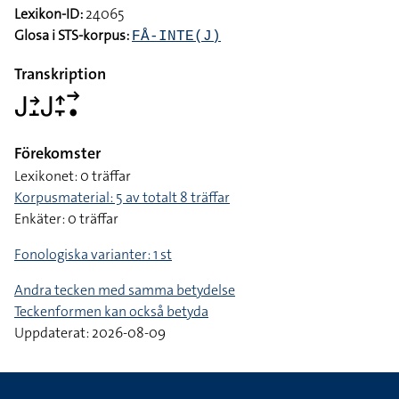
Lexikon-ID:
24065
Glosa i STS-korpus:
FÅ-INTE(J)
Transkription
􌤢􌥔􌤸􌤢􌤴􌥙􌥣􌥡
Förekomster
Lexikonet: 0 träffar
Korpusmaterial: 5 av totalt 8 träffar
Enkäter: 0 träffar
Fonologiska varianter: 1 st
Andra tecken med samma betydelse
Teckenformen kan också betyda
Uppdaterat: 2026-08-09