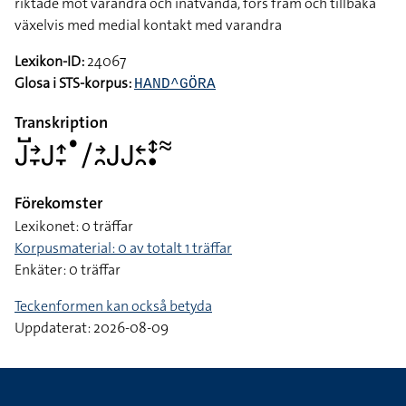
riktade mot varandra och inåtvända, förs fram och tillbaka
växelvis med medial kontakt med varandra
Lexikon-ID:
24067
Glosa i STS-korpus:
HAND^GÖRA
Transkription
􌤢􌤹􌥔􌥙􌤢􌤴􌥙􌤟􌥠􌥔􌥘􌤢􌤢􌥓􌥘􌥥􌥡􌦇
Förekomster
Lexikonet: 0 träffar
Korpusmaterial: 0 av totalt 1 träffar
Enkäter: 0 träffar
Teckenformen kan också betyda
Uppdaterat: 2026-08-09