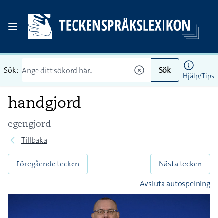
Sök:
Sök
Hjälp/Tips
handgjord
egengjord
Tillbaka
Föregående tecken
Nästa tecken
Avsluta autospelning