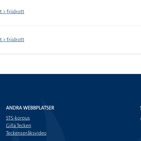
t > friidrott
t > friidrott
ANDRA WEBBPLATSER
STS-korpus
Gilla Tecken
Teckenspråksvideo