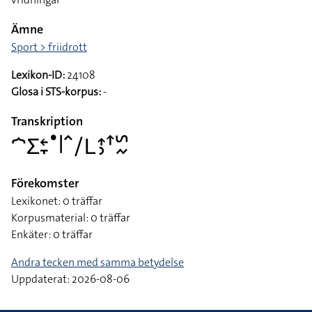
Ämne
Sport > friidrott
Lexikon-ID:
24108
Glosa i STS-korpus:
-
Transkription
􌤀􌤥􌥓􌥙􌤟􌥼􌥦􌥠􌥈􌤴􌤶􌦃􌥲􌦌
Förekomster
Lexikonet: 0 träffar
Korpusmaterial: 0 träffar
Enkäter: 0 träffar
Andra tecken med samma betydelse
Uppdaterat: 2026-08-06