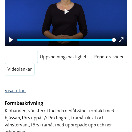
Play
Play
Enter
fulls
Uppspelningshastighet
Repetera video
Videolänkar
Visa foton
Formbeskrivning
Klohanden, vänsterriktad och nedåtvänd, kontakt med
hjässan, förs uppåt // Pekfingret, framåtriktat och
vänstervänt, förs framåt med upprepade upp och ner
vridningar