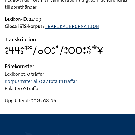
till sprethänder
Lexikon-ID:
24109
Glosa i STS-korpus:
TRAFIK^INFORMATION
Transkription
􌤵􌥗􌦪􌦪􌤵􌤶􌥥􌦇􌥠􌤌􌥆􌤵􌤷􌤟􌥠􌤴􌥙􌥆􌥆􌤴􌥙􌥹􌦉􌦆􌥃
Förekomster
Lexikonet: 0 träffar
Korpusmaterial: 0 av totalt 1 träffar
Enkäter: 0 träffar
Uppdaterat: 2026-08-06