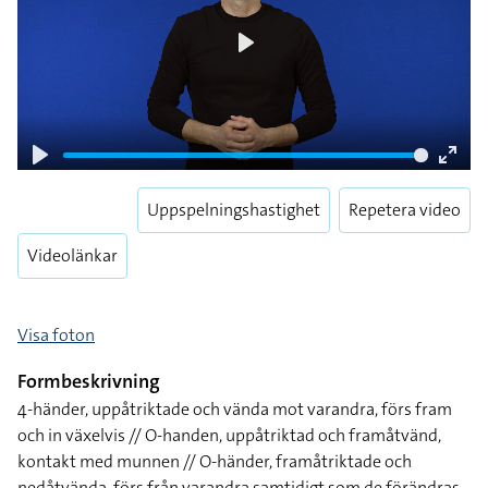
Play
Play
Enter
fulls
Uppspelningshastighet
Repetera video
Videolänkar
Visa foton
Formbeskrivning
4-händer, uppåtriktade och vända mot varandra, förs fram
och in växelvis // O-handen, uppåtriktad och framåtvänd,
kontakt med munnen // O-händer, framåtriktade och
nedåtvända, förs från varandra samtidigt som de förändras